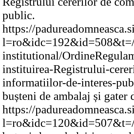
Registrului cererilor de com
public.
https://padureadomneasca.s
l=ro&idc=192&id=508&t=/
institutional/OrdineRegulam
instituirea-Registrului-cere
informatiilor-de-interes-pub
bușteni de ambalaj și gater 
https://padureadomneasca.s
l=ro&idc=120&id=507&t=/