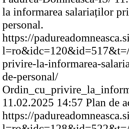
la informarea salariaților pr
personal.
https://padureadomneasca.s
l=ro&idc=120&id=517&t=/
privire-la-informarea-salari
de-personal/
Ordin_cu_privire_la_inform
11.02.2025 14:57
Plan de a
https://padureadomneasca.s
l=ro&idc=128&id=522&t=/An