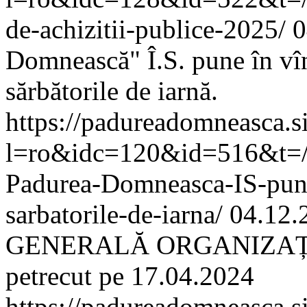
de-achizitii-publice-2025/
0
Domnească" Î.S. pune în vî
sărbătorile de iarnă.
https://padureadomneasca.s
l=ro&idc=120&id=516&t=/
Padurea-Domneasca-IS-pune
sarbatorile-de-iarna/
04.12.
GENERALĂ ORGANIZAȚI
petrecut pe 17.04.2024
https://padureadomneasca.s