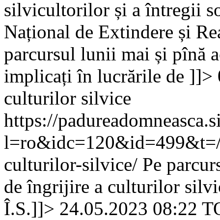
silvicultorilor și a întregii
Național de Extindere și Rea
parcursul lunii mai și pînă a
implicați în lucrările de ]]>
culturilor silvice
https://padureadomneasca.s
l=ro&idc=120&id=499&t=/C
culturilor-silvice/
Pe parcurs
de îngrijire a culturilor si
Î.S.]]>
24.05.2023 08:22
T