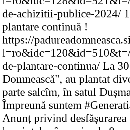
l=ro&idc=128&id=521&t=/An
de-achizitii-publice-2024/
1
plantare continuă !
https://padureadomneasca.s
l=ro&idc=120&id=510&t=/Co
de-plantare-continua/
La 30
Domnească", au plantat diver
parte salcîm, în satul Dușm
Împreună suntem #Generatia
Anunț privind desfășurarea 