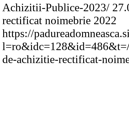
Achizitii-Publice-2023/
27.
rectificat noimebrie 2022
https://padureadomneasca.s
l=ro&idc=128&id=486&t=/An
de-achizitie-rectificat-noi