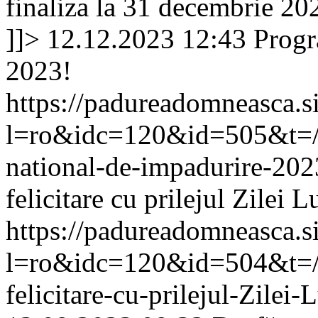
finaliza la 31 decembrie 202
]]>
12.12.2023 12:43
Progr
2023!
https://padureadomneasca.s
l=ro&idc=120&id=505&t=/C
national-de-impadurire-20
felicitare cu prilejul Zilei L
https://padureadomneasca.s
l=ro&idc=120&id=504&t=/C
felicitare-cu-prilejul-Zilei-