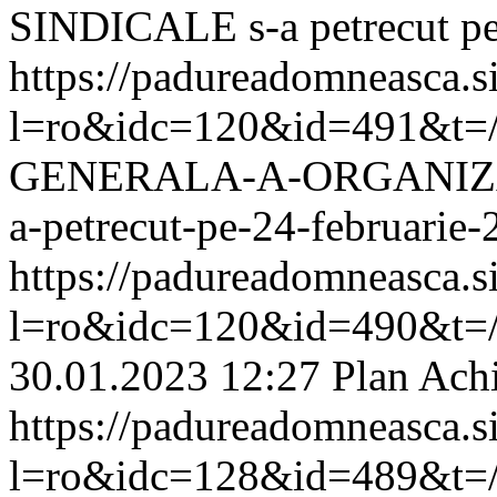
SINDICALE s-a petrecut pe
https://padureadomneasca.s
l=ro&idc=120&id=491&t=
GENERALA-A-ORGANIZA
a-petrecut-pe-24-februarie
https://padureadomneasca.s
l=ro&idc=120&id=490&t=/
30.01.2023 12:27
Plan Achi
https://padureadomneasca.s
l=ro&idc=128&id=489&t=/An