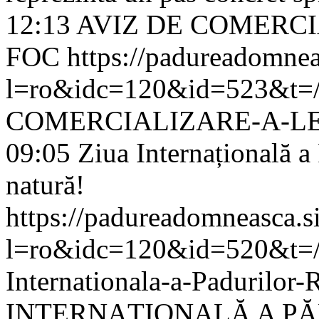
12:13
AVIZ DE COMERCI
FOC
https://padureadomnea
l=ro&idc=120&id=523&t=/
COMERCIALIZARE-A-L
09:05
Ziua Internațională a
natură!
https://padureadomneasca.s
l=ro&idc=120&id=520&t=/C
Internationala-a-Padurilor-
INTERNAȚIONALĂ A PĂ