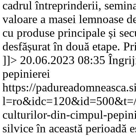
cadrul întreprinderii, semin
valoare a masei lemnoase des
cu produse principale și se
desfășurat în două etape. Pr
]]>
20.06.2023 08:35
Îngrij
pepinierei
https://padureadomneasca.s
l=ro&idc=120&id=500&t=/C
culturilor-din-cimpul-pepin
silvice în această perioadă 