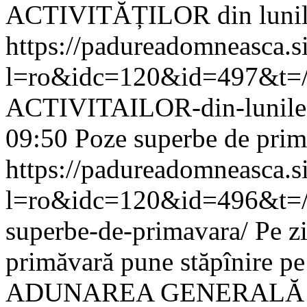
ACTIVITĂȚILOR din lunile 
https://padureadomneasca.s
l=ro&idc=120&id=497&t=
ACTIVITAILOR-din-lunile-m
09:50
Poze superbe de prim
https://padureadomneasca.s
l=ro&idc=120&id=496&t=/
superbe-de-primavara/
Pe zi
primăvară pune stăpînire pe
ADUNAREA GENERALĂ 