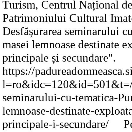
Turism, Centrul Național d
Patrimoniului Cultural Imate
Desfășurarea seminarului cu
masei lemnoase destinate ex
principale și secundare".
https://padureadomneasca.s
l=ro&idc=120&id=501&t=/C
seminarului-cu-tematica-Pu
lemnoase-destinate-exploata
principale-i-secundare/
Pe 1