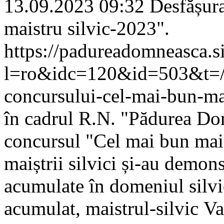
13.09.2023 09:32
Desfășur
maistru silvic-2023".
https://padureadomneasca.s
l=ro&idc=120&id=503&t=/C
concursului-cel-mai-bun-ma
în cadrul R.N. "Pădurea Dom
concursul "Сel mai bun mais
maiștrii silvici și-au demonst
acumulate în domeniul silvi
acumulat, maistrul-silviс Va