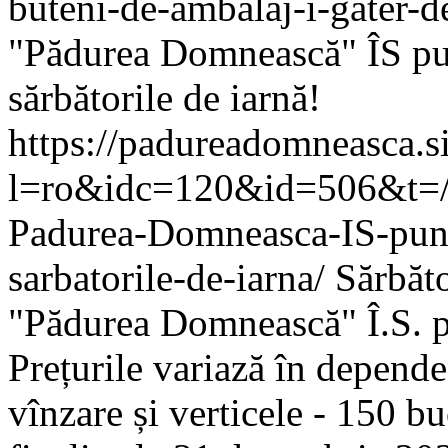
buteni-de-ambalaj-i-gater-d
"Pădurea Domnească" ÎS pun
sărbătorile de iarnă!
https://padureadomneasca.s
l=ro&idc=120&id=506&t=/
Padurea-Domneasca-IS-pune
sarbatorile-de-iarna/
Sărbăto
"Pădurea Domnească" Î.S. p
Prețurile variază în depend
vînzare și verticele - 150 bu