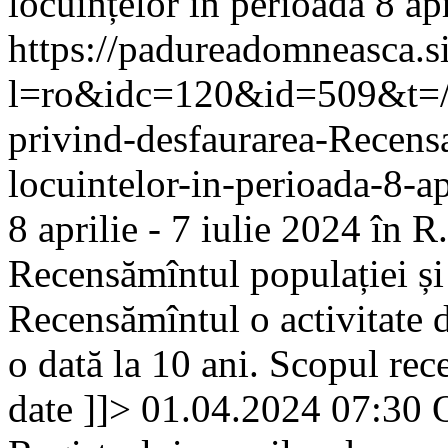
locuințelor în perioada 8 apr
https://padureadomneasca.s
l=ro&idc=120&id=509&t=/
privind-desfaurarea-Recensa
locuintelor-in-perioada-8-ap
8 aprilie - 7 iulie 2024 în 
Recensămîntul populației și
Recensămîntul o activitate 
o dată la 10 ani. Scopul rec
date ]]>
01.04.2024 07:30
O