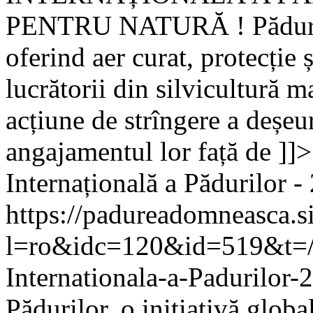
PENTRU NATURĂ ! Pădurile 
oferind aer curat, protecție ș
lucrătorii din silvicultură m
acțiune de strîngere a deșeu
angajamentul lor față de ]]>
Internațională a Pădurilor -
https://padureadomneasca.s
l=ro&idc=120&id=519&t=/C
Internationala-a-Padurilor-
Pădurilor, o inițiativă glob