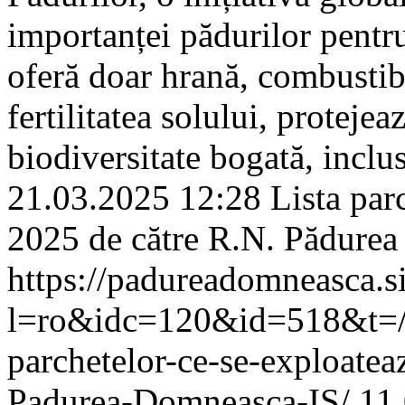
importanței pădurilor pentr
oferă doar hrană, combustibil
fertilitatea solului, proteje
biodiversitate bogată, inclus
21.03.2025 12:28
Lista par
2025 de către R.N. Pădurea
https://padureadomneasca.s
l=ro&idc=120&id=518&t=/C
parchetelor-ce-se-exploate
Padurea-Domneasca-IS/
11