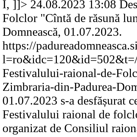
I, ]]>
24.08.2023 13:08
Des
Folclor "Cîntă de răsună lu
Domnească, 01.07.2023.
https://padureadomneasca.s
l=ro&idc=120&id=502&t=/C
Festivalului-raional-de-Fol
Zimbraria-din-Padurea-Do
01.07.2023 s-a desfășurat c
Festivalului raional de folc
organizat de Consiliul raion