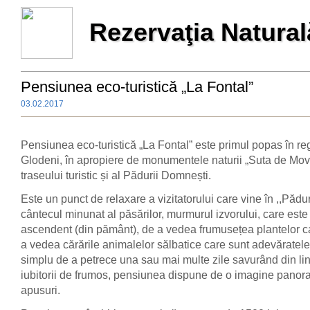
Rezervaţia Natur
Pensiunea eco-turistică „La Fontal”
03.02.2017
Pensiunea eco-turistică „La Fontal” este primul popas în re
Glodeni, în apropiere de monumentele naturii „Suta de Movi
traseului turistic și al Pădurii Domnești.
Este un punct de relaxare a vizitatorului care vine în ,,Pă
cântecul minunat al păsărilor, murmurul izvorului, care este 
ascendent (din pământ), de a vedea frumusețea plantelor care
a vedea cărările animalelor sălbatice care sunt adevăratele
simplu de a petrece una sau mai multe zile savurând din lini
iubitorii de frumos, pensiunea dispune de o imagine panora
apusuri.