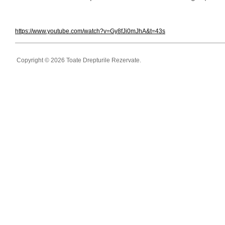
https://www.youtube.com/watch?v=Gy8fJi0mJhA&t=43s
Copyright © 2026 Toate Drepturile Rezervate.