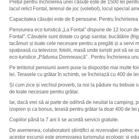
Prețul pentru închirierea unei căsuțe este de 1500 lei pentru
lacul relict Fontal, terenul de joc (volebol), locul special a
Capacitatea căsuței este de 6 persoane. Pentru închirierea un
Pensiunea eco turistică „La Fontal” dispune de 12 locuri de 
Fontal”. Căsuțele sunt dotate cu grup sanitar, bucătărie (frig
tacâmuri și toate cele necesare pentru a pregăti și a servi
spațioasă cu televizor, fotolii, masă unde turiștii pot să s
eco-turistice „Pădurea Domnească” . Pentru închirierea unui 
Pe teritoriul pensiunii avem puse la dispoziție mai multe foi
lei. Terasele cu grătar în schimb, se închiriază cu 400 de lei
Și cum zice și vechiul proverb, la noi la pădure nu trebuie 
de toate necesare pentru grătar.
Iar, dacă vrei să ai parte de odihnă de neuitat la camping, 
izopren și ca bonus, terasă pentru grătar la doar 400 de lei
Copiilor până la 7 ani li se acordă servicii gratuite.
De asemenea, colaboratorii științifici ai rezervației petrec
acestor excursii este promovarea turismului ecologic și ed