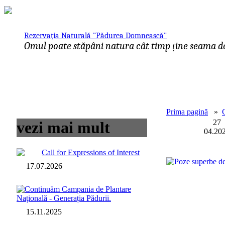
Rezervaţia Naturală "Pădurea Domnească"
Omul poate stăpâni natura cât timp ține seama de 
Prima pagină
»
27
vezi mai mult
04.20
Call for Expressions of Interest
17.07.2026
Continuăm Campania de Plantare
Națională - Generația Pădurii.
15.11.2025