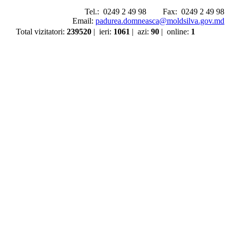
Tel.:
0249 2 49 98
Fax:
0249 2 49 98
Email:
padurea.domneasca@moldsilva.gov.md
Total vizitatori
:
239520
|
ieri
:
1061
|
azi
:
90
|
online
:
1