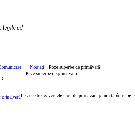
legile ei!
Comunicare
»
Noutăți
» Poze superbe de primăvară
Poze superbe de primăvară
23
Pe zi ce trece, verdele crud de primăvară pune stăpînire pe p