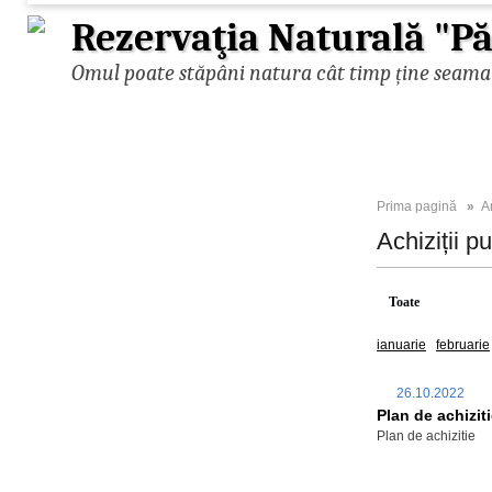
Rezervaţia Naturală "
Omul poate stăpâni natura cât timp ține seama d
Prima pagină
»
A
Achiziții p
Toate
2026
ianuarie
februarie
26.10.2022
Plan de achizit
Plan de achizitie