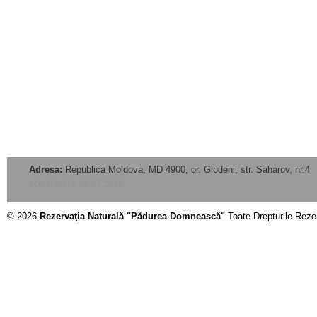
Adresa:
Republica Moldova, MD 4900, or. Glodeni, str. Saharov, nr.4
actualizat la: 30.07.2026
© 2026
Rezervaţia Naturală "Pădurea Domnească"
Toate Drepturile Reze