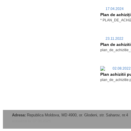
17.04.2024
Plan de achiziț
* PLAN_DE_ACHIZI
23.11.2022
Plan de achizit
plan_de_achizitie_
02.08.202
Plan achizitii 
plan_de_achizitie.
Adresa:
Republica Moldova, MD 4900, or. Glodeni, str. Saharov, nr.4
actualizat la: 07.08.2026