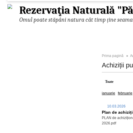
Rezervaţia Naturală "
Omul poate stăpâni natura cât timp ține seama d
Prima pagină
»
A
Achiziții p
Toate
2026
ianuarie
februarie
10.03.2026
Plan de achiziț
PLAN de achiziționar
2026.pdf