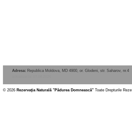
Adresa:
Republica Moldova, MD 4900, or. Glodeni, str. Saharov, nr.4
actualizat la: 07.08.2026
© 2026
Rezervaţia Naturală "Pădurea Domnească"
Toate Drepturile Reze