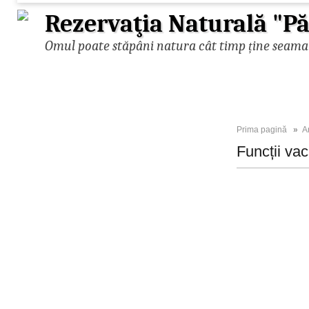
Rezervaţia Naturală "
Omul poate stăpâni natura cât timp ține seama d
Prima pagină
»
A
Funcții va