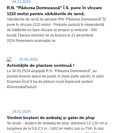
04.12.2024
R.N. "Pădurea Domnească" Î.S. pune în vînzare
1110 molizi pentru sărbătorile de iarnă.
Sărbătorile de iarnă se apropie !RN "Pădurea Domnească" ÎS
pune în vînzare 1110 molizi . Prețurile variază în dependență
de înălțimile lor.Spre vînzare se propun și verticele - 500
bucăți.Tăierea molizilor se va finaliza la 31 decembrie
2024.Pepeniera rezervației se
01.04.2024
Activitățile de plantare continuă !
La 30.03.2024 angajații R.N. "Pădurea Domnească", au
plantat diverse specii de puieți, în mare parte salcîm, în satul
Dușmani.Încă 9 ha de pădure nouă.Împreună suntem
#GeneratiaPadurii.
24.01.2024
Vindem bușteni de ambalaj și gater de plop
Se vinde :- bușteni de ambalaj de plop, diametrul 12-120 cm și
lungimea de la 0,6-2,5 m - 1402 lei metru cub cu TVA. În stoc