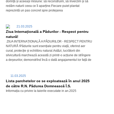
dorință și aceeași misiune: să reconstruim, să înverzim și să
redăm naturii ceea ce îi aparține.Fiecare puiet plantat
reprezintă un pas concret spre protejarea
21.03.2025
Ziua Internațională a Pădurilor - Respect pentru
natură!
ZIUA INTERNAȚIONALĂ A PĂDURILOR - RESPECT PENTRU
NATURĂ !Pădurile sunt esențiale pentru viață, oferind aer
curat, protecție și echilibru natural.Astăzi, lucrătorii din
silvicultură marchează această zi printr-o acțiune de strîngere
a deșeurilor, demonstrînd încă o dată angajamentul lor față de
11.03.2025
Lista parchetelor ce se exploatează în anul 2025
de către R.N. Pădurea Domnească Î.S.
Informația cu privire la taierile executate in an.2025