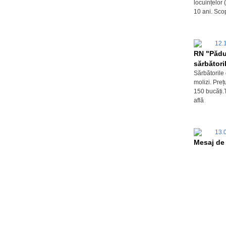
locuințelor
10 ani. Sco
12.
RN "Pădu
sărbători
Sărbătorile
molizi. Preț
150 bucăți.
află
13.
Mesaj de f