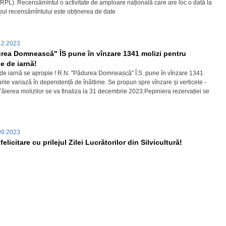
 (RPL). Recensămîntul o activitate de amploare națională care are loc o dată la
pul recensămîntului este obținerea de date
12.2023
rea Domnească" ÎS pune în vînzare 1341 molizi pentru
le de iarnă!
 de iarnă se apropie ! R.N. "Pădurea Domnească" Î.S. pune în vînzare 1341
urile variază în dependență de înălțime. Se propun spre vînzare și verticele -
Tăierea molizilor se va finaliza la 31 decembrie 2023.Pepiniera rezervației se
09.2023
elicitare cu prilejul Zilei Lucrătorilor din Silvicultură!