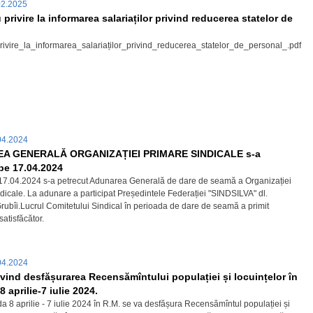
02.2025
privire la informarea salariaților privind reducerea statelor de
ivire_la_informarea_salariaților_privind_reducerea_statelor_de_personal_.pdf
04.2024
A GENERALĂ ORGANIZAȚIEI PRIMARE SINDICALE s-a
pe 17.04.2024
17.04.2024 s-a petrecut Adunarea Generală de dare de seamă a Organizației
dicale. La adunare a participat Președintele Federației "SINDSILVA" dl.
ubîi.Lucrul Comitetului Sindical în perioada de dare de seamă a primit
 satisfăcător.
04.2024
vind desfășurarea Recensămîntului populației și locuințelor în
 aprilie-7 iulie 2024.
 8 aprilie - 7 iulie 2024 în R.M. se va desfășura Recensămîntul populației și