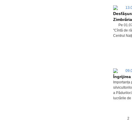
13.
Desfășura
Zimbrări
Pe 01.07.20
"Cîntă de ră
Centrul Naț
09.
Îngrijirea
Importanța 
silvicultori
a Pădurilor.
lucrările de
1
2