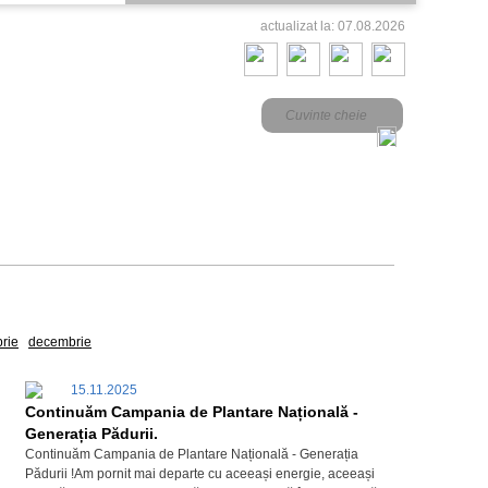
actualizat la: 07.08.2026
rie
decembrie
15.11.2025
Continuăm Campania de Plantare Națională -
Generația Pădurii.
Continuăm Campania de Plantare Națională - Generația
Pădurii !Am pornit mai departe cu aceeași energie, aceeași