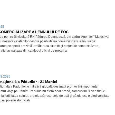
2025
 COMERCIALIZARE A LEMNULUI DE FOC
rea pentru Silvicultură RN Pădurea Domnească, din cadrul Agenției " Moldsilva
cunoștință cetățenilor despre posibilitatea comercializării lemnului de
area pe specii prezintă următoarea situație și prețuri de comercializare,
ației actualizate din catalogul oficial de prețuri al
03.2025
rnațională a Pădurilor - 21 Martie!
țională a Pădurilor, o inițiativă globală destinată promovării importanței
ntru viața pe Pămînt. Pădurile nu oferă doar hrană, combustibil și venituri, ci
i la fertilitatea solului, protejează resursele de apă și găzduiesc o biodiversitate
usiv polenizatori vitali