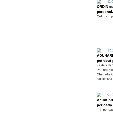
11.
ORDIN cu 
personal.
Ordin_cu_pr
17.
ADUNARE
petrecut 
La data de 
Primare Sin
Ghenadie Gr
calificativul
01.
Anunț pri
perioada 8
În perioada