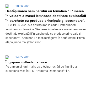
20.06.2023
Desfășurarea seminarului cu tematica " Punerea
în valoare a masei lemnoase destinate exploatării
în parchete cu produse principale și secundare".
Pe 19.06.2023 s-a desfășurat, în cadrul întreprinderii,
seminarul cu tematica " Punerea în valoare a masei lemnoase
destinate exploatării în parchetele cu produse principale și
secundare". Seminarul a fost desfășurat în două etape. Prima
etapă, unde maiștrilor silvici
24.05.2023
Îngrijirea culturilor silvice
Pe parcursul lunii mai s-au efectuat lucrări de îngrijire a
culturilor silvice în R.N. "Pădurea Domnească" Î.S.