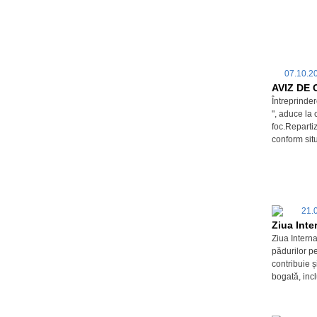
07.10.
AVIZ DE
Întreprinde
", aduce la 
foc.Repartiz
conform situ
21.
Ziua Inte
Ziua Interna
pădurilor pe
contribuie ș
bogată, incl