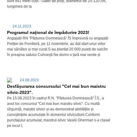
sunt 942 metri cubi.- Gater de plop, diametrul de 25-120 cm,
lungimea de la
24.11.2023
Programul național de împădurire 2023!
Angajații RN "Pădurea Domnească" ÎS împreună cu angajații
Poliției de Frontieră, pe 11 noiembrie, au dat start unui viitor
mai sănătos și mai curat.S-au plantat 20 000 puieți de salcîm
în preajma satului Cuhnești.Ne dorim o țară mai verde și
24.08.2023
Desfășurarea concursului "Сel mai bun maistru
silvic-2023".
Pe 15.08.2023 în cadrul R.N. "Pădurea Domnească" Î.S., a
avut loc concursul "Сel mai bun maistru silvic". Cu multă
sîrguință, maiștrii silvici și-au demonstrat abilitățile și
cunoștințele acumulate în domeniul silviculturii.Conform
punctajului acumulat, maistrul-silviс Vasilii Gherman s-a clasat
pe locul I,