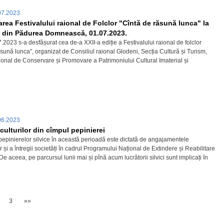
07.2023
rea Festivalului raional de Folclor "Cîntă de răsună lunca" la
a din Pădurea Domnească, 01.07.2023.
23 s-a desfășurat cea de-a XXII-a ediție a Festivalului raional de folclor
sună lunca", organizat de Consiliul raional Glodeni, Secția Cultură și Turism,
ional de Conservare și Promovare a Patrimoniului Cultural Imaterial și
06.2023
 culturilor din cîmpul pepinierei
pepinierelor silvice în această perioadă este dictată de angajamentele
lor și a întregii societăți în cadrul Programului Național de Extindere și Reabilitare
De aceea, pe parcursul lunii mai și pînă acum lucrătorii silvici sunt implicați în
3
»»