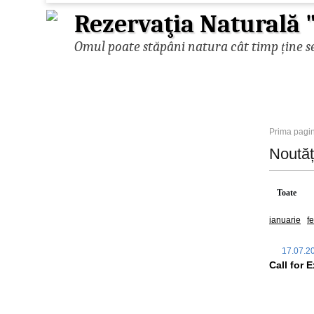
Rezervaţia Naturală
Omul poate stăpâni natura cât timp ține se
Prima pagi
Noută
Toate
ianuarie
f
17.07.
Call for 