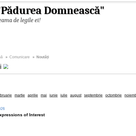
 "Pădurea Domnească"
ama de legile ei!
nă
»
Comunicare
» Noutăți
ți
2026
2025
2024
2023
2021
2020
2019
2018
2017
ebruarie
martie
aprilie
mai
iunie
iulie
august
septembrie
octombrie
noiemb
2026
Expressions of Interest