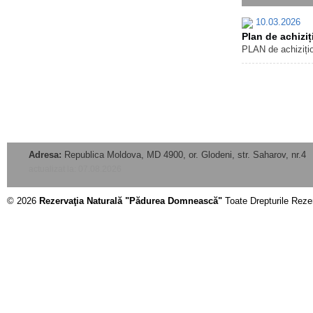
10.03.2026
Plan de achiziț
PLAN de achizițion
Adresa:
Republica Moldova, MD 4900, or. Glodeni, str. Saharov, nr.4
actualizat la: 07.08.2026
© 2026
Rezervaţia Naturală "Pădurea Domnească"
Toate Drepturile Reze